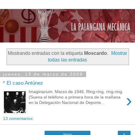
Mostrando entradas con la etiqueta
Moscardo
.
Mostrar
todas las entradas
jueves, 13 de marzo de 2008
* El caso Antúnez
Imaginarium. Marzo de 1946. Ring-ring, ring-ring.
›
(Suena el teléfono a primera hora de la mañana
en la Delegación Nacional de Deporte...
13 comentarios:
›
Inicio