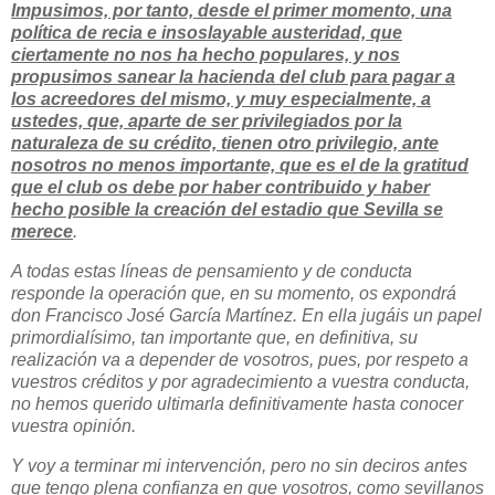
Impusimos, por tanto, desde el primer momento, una
política de recia e insoslayable austeridad, que
ciertamente no nos ha hecho populares, y nos
propusimos sanear la hacienda del club para pagar a
los acreedores del mismo, y muy especialmente, a
ustedes, que, aparte de ser privilegiados por la
naturaleza de su crédito, tienen otro privilegio, ante
nosotros no menos importante, que es el de la gratitud
que el club os debe por haber contribuido y haber
hecho posible la creación del estadio que Sevilla se
merece
.
A todas estas líneas de pensamiento y de conducta
responde la operación que, en su momento, os expondrá
don Francisco José García Martínez. En ella jugáis un papel
primordialísimo, tan importante que, en definitiva, su
realización va a depender de vosotros, pues, por respeto a
vuestros créditos y por agradecimiento a vuestra conducta,
no hemos querido ultimarla definitivamente hasta conocer
vuestra opinión.
Y voy a terminar mi intervención, pero no sin deciros antes
que tengo plena confianza en que vosotros, como sevillanos