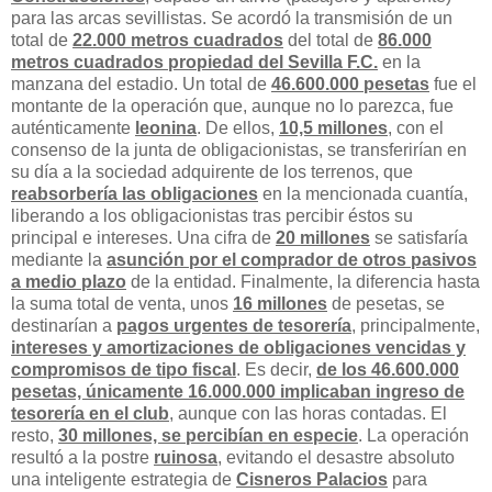
para las arcas sevillistas. Se acordó la transmisión de un
total de
22.000 metros cuadrados
del total de
86.000
metros cuadrados propiedad del Sevilla F.C.
en la
manzana del estadio. Un total de
46.600.000 pesetas
fue el
montante de la operación que, aunque no lo parezca, fue
auténticamente
leonina
. De ellos,
10,5 millones
, con el
consenso de la junta de obligacionistas, se transferirían en
su día a la sociedad adquirente de los terrenos, que
reabsorbería las obligaciones
en la mencionada cuantía,
liberando a los obligacionistas tras percibir éstos su
principal e intereses. Una cifra de
20 millones
se satisfaría
mediante la
asunción por el comprador de otros pasivos
a medio plazo
de la entidad. Finalmente, la diferencia hasta
la suma total de venta, unos
16 millones
de pesetas, se
destinarían a
pagos urgentes de tesorería
, principalmente,
intereses y amortizaciones de obligaciones vencidas y
compromisos de tipo fiscal
. Es decir,
de los 46.600.000
pesetas, únicamente 16.000.000 implicaban ingreso de
tesorería en el club
, aunque con las horas contadas. El
resto,
30 millones, se percibían en especie
. La operación
resultó a la postre
ruinosa
, evitando el desastre absoluto
una inteligente estrategia de
Cisneros Palacios
para