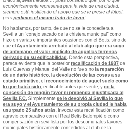
critico aquella medida … pues considero que, por lo que
económicamente representa para la vida de una ciudad,
siempre está justificado el apoyo que se le preste al fútbol,
pero
pedimos el mismo trato de favor
”.
No hablamos, por tanto, de que no se le concediera al
Sevilla un “conejo sacado de la chistera municipal” como
hizo en varias e importantes ocasiones con el Betis, sino de
que
el Ayuntamiento arrebató al club algo que era suyo
de antemano, el valor implícito de aquellos terrenos
derivado de su edificabilidad
. Desde esta perspectiva,
parece evidente que la posterior
recalificación de 1987
de
Luis Cuervas y Manuel del Valle no fue sino
la reparación
de un daño histórico
, la
devolución de las cosas a su
estado primitivo
, el
reconocimiento de aquel suelo como
lo que había sido
, edificable antes que verde, y
no la
concesión de ningún favor ni prebenda injustificada al
Sevilla F.C.
Simplemente
se le devolvió al Sevilla lo que
era suyo y el Ayuntamiento de su propia ciudad le había
usurpado 25 años atrás
. Invocar esta recalificación como
agravio comparativo con el Real Betis Balompié o como
compensación en sevillista por los descomunales favores
municipales históricamente concedidos al club de la