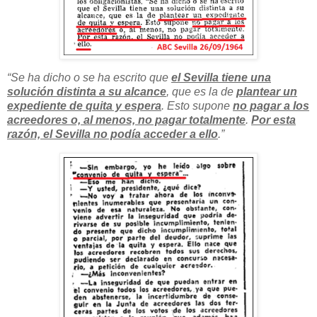
“Se ha dicho o se ha escrito que
el Sevilla tiene una
solución distinta a su alcance
, que es la de
plantear un
expediente de quita y espera
. Esto supone
no pagar a los
acreedores o, al menos, no pagar totalmente
.
Por esta
razón, el Sevilla no podía acceder a ello
.”