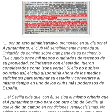
“… por
un acto administrativo
, promovido en su día por
el
Ayuntamiento
, el club vió sensiblemente mermada su
limitación de dominio sobre gran parte de su patrimonio.
Fue cuando
once mil metros cuadrados de terrenos de
su propiedad, colindantes con el estadio, fueron
considerados como ‘zona verde’
.
Si ello no hubiera
ocurrido así, el club dispondría ahora de los medios
suficientes para terminar su estadio y convertirse al
mismo tiempo en uno de los clubs más poderosos de
España
.
… el Sevilla pide que, con él, se siga el
mismo criterio que
el Ayuntamiento tuvo para con otro club de Sevilla
, al
que
le dio un campo
en condiciones ventajosísismas. No