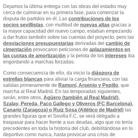
Dejamos la última entrega con las obras del estadio muy
cerca de culminar en su primera fase, para comenzar la
disputa de partidos en él. Las
contribuciones de los
socios sevillistas
, con multitud de
nuevas altas
gracias a
la mayor capacidad del nuevo campo, estaban empezando
a dar frutos también sobre las cuentas del proyecto, pero las
desviaciones presupuestarias
derivadas del
cambio de
cimentación
provocaron peticiones de
aplazamientos en
las cuotas de amortización
y la pelota de los
intereses
iba
engordando a marchas forzadas.
Como consecuencia de ello, da inicio la
diáspora de
estrellas blancas
para aliviar la carga financiera, con las
salidas primeramente de
Ramoní, Arsenio y Pepillo
, que
marcha al Real Madrid. En las temporadas siguientes,
serán, entre otros,
Agüero (también al Real Madrid),
Szalay, Pereda, Paco Gallego y Oliveros (FC Barcelona),
Canario (Zaragoza) o Ruiz Sosa (Atlético de Madrid)
las
grandes figuras que el Sevilla F.C. se verá obligado a
traspasar para hacer frente a sus deudas, algo que no tenía
precedentes en toda la historia del club, debilitándose en lo
deportivo como nunca, hasta provocar una crisis de