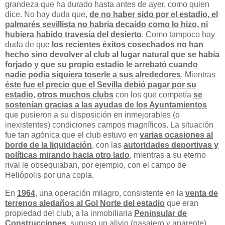
grandeza que ha durado hasta antes de ayer, como quien
dice. No hay duda que,
de no haber sido por el estadio, el
palmarés sevillista no habría decaído como lo hizo, ni
hubiera habido travesía del desierto
. Como tampoco hay
duda de que
los recientes éxitos cosechados no han
hecho sino devolver al club al lugar natural que se había
forjado y que su propio estadio le arrebató cuando
nadie podía siquiera toserle a sus alrededores
. Mientras
éste fue el precio que el Sevilla debió pagar por su
estadio
,
otros muchos clubs
con los que competía
se
sostenían gracias a las ayudas de los Ayuntamientos
que pusieron a su disposición en inmejorables (o
inexistentes) condiciones campos magníficos. La situación
fue tan agónica que el club estuvo en
varias ocasiones al
borde de la liquidación
, con las
autoridades deportivas y
políticas mirando hacia otro lado
, mientras a su eterno
rival le obsequiaban, por ejemplo, con el campo de
Heliópolis por una copla.
En
1964
, una operación milagro, consistente en la
venta de
terrenos aledaños al Gol Norte del estadio
que eran
propiedad del club, a la inmobiliaria
Peninsular de
Construcciones
, supuso un alivio (pasajero y aparente)