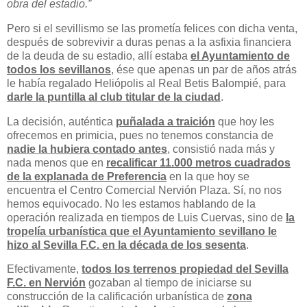
obra del estadio.”
Pero si el sevillismo se las prometía felices con dicha venta,
después de sobrevivir a duras penas a la asfixia financiera
de la deuda de su estadio, allí estaba
el Ayuntamiento de
todos los sevillanos
, ése que apenas un par de años atrás
le había regalado Heliópolis al Real Betis Balompié, para
darle la puntilla al club titular de la ciudad
.
La decisión, auténtica
puñalada a traición
que hoy les
ofrecemos en primicia, pues no tenemos constancia de
nadie la hubiera contado antes
, consistió nada más y
nada menos que en
recalificar 11.000 metros cuadrados
de la explanada de Preferencia
en la que hoy se
encuentra el Centro Comercial Nervión Plaza. Sí, no nos
hemos equivocado. No les estamos hablando de la
operación realizada en tiempos de Luis Cuervas, sino de
la
tropelía urbanística que el Ayuntamiento sevillano le
hizo al Sevilla F.C. en la década de los sesenta
.
Efectivamente,
todos los terrenos propiedad del Sevilla
F.C. en Nervión
gozaban al tiempo de iniciarse su
construcción de la calificación urbanística de
zona