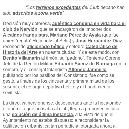
“Los
terrenos excedentes
del Club decano han
sido
adscritos a zona verde
”.
Decisión muy dolorosa,
auténtica condena en vida para el
club de Nervión
, que se encargaron de imponer dos
Alcaldes franquistas
,
Mariano Pérez de Ayala
(que fue
quien “regaló” Heliópolis al Betis) y
José Hernández Díaz
,
reconocido
aficionado bético
y célebre
Catedrático de
Historia del Arte
en nuestra ciudad. Y de este modo, con
Benito Villamarín
al timón, su “padrino”, Teniente Coronel
Jefe de la Región Militar,
Eduardo Sáenz de Buruaga
en la
sombra, y el concejal falangista
Alfonso Jaramillo
pululando por los pasillos del Consistorio, fue como se
gestó, a finales de los cincuenta y primera mitad de los
sesenta, el resurgir deportivo bético y el hundimiento
sevillista.
La directiva nervionense, desesperada ante la hecatombe
económica que acosaba al club, llegó a proponer incluso
una
solución de última instancia
, a la vista de que el
Ayuntamiento no estaba dispuesto a reconsiderar la
calificación urbanística tan perjudicial otorgada ahora a