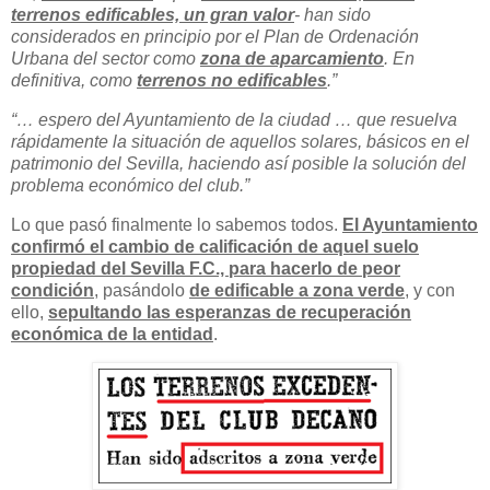
terrenos edificables, un gran valor
- han sido
considerados en principio por el Plan de Ordenación
Urbana del sector como
zona de aparcamiento
. En
definitiva, como
terrenos no edificables
.”
“… espero del Ayuntamiento de la ciudad … que resuelva
rápidamente la situación de aquellos solares, básicos en el
patrimonio del Sevilla, haciendo así posible la solución del
problema económico del club.”
Lo que pasó finalmente lo sabemos todos.
El Ayuntamiento
confirmó el cambio de calificación de aquel suelo
propiedad del Sevilla F.C., para hacerlo de peor
condición
, pasándolo
de edificable a zona verde
, y con
ello,
sepultando las esperanzas de recuperación
económica de la entidad
.