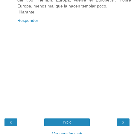
del tipo "Tiembla Europa, vuelve el Eurobetis". Pobre
Europa, menos mal que la hacen temblar poco.
Hilarante.
Responder
‹
›
Inicio
Ver versión web