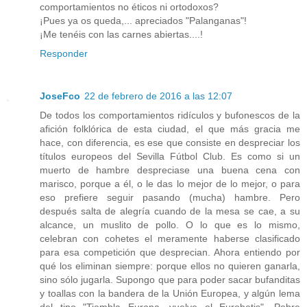
comportamientos no éticos ni ortodoxos?
¡Pues ya os queda,... apreciados "Palanganas"!
¡Me tenéis con las carnes abiertas....!
Responder
JoseFco
22 de febrero de 2016 a las 12:07
De todos los comportamientos ridículos y bufonescos de la
afición folklórica de esta ciudad, el que más gracia me
hace, con diferencia, es ese que consiste en despreciar los
títulos europeos del Sevilla Fútbol Club. Es como si un
muerto de hambre despreciase una buena cena con
marisco, porque a él, o le das lo mejor de lo mejor, o para
eso prefiere seguir pasando (mucha) hambre. Pero
después salta de alegría cuando de la mesa se cae, a su
alcance, un muslito de pollo. O lo que es lo mismo,
celebran con cohetes el meramente haberse clasificado
para esa competición que desprecian. Ahora entiendo por
qué los eliminan siempre: porque ellos no quieren ganarla,
sino sólo jugarla. Supongo que para poder sacar bufanditas
y toallas con la bandera de la Unión Europea, y algún lema