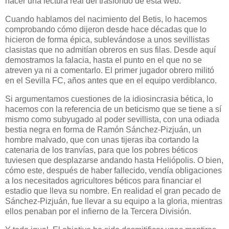
hacer una lectura real del trasfondo de esta web.
Cuando hablamos del nacimiento del Betis, lo hacemos
comprobando cómo dijeron desde hace décadas que lo
hicieron de forma épica, sublevándose a unos sevillistas
clasistas que no admitían obreros en sus filas. Desde aquí
demostramos la falacia, hasta el punto en el que no se
atreven ya ni a comentarlo. El primer jugador obrero militó
en el Sevilla FC, años antes que en el equipo verdiblanco.
Si argumentamos cuestiones de la idiosincrasia bética, lo
hacemos con la referencia de un beticismo que se tiene a sí
mismo como subyugado al poder sevillista, con una odiada
bestia negra en forma de Ramón Sánchez-Pizjuán, un
hombre malvado, que con unas tijeras iba cortando la
catenaria de los tranvías, para que los pobres béticos
tuviesen que desplazarse andando hasta Heliópolis. O bien,
cómo este, después de haber fallecido, vendía obligaciones
a los necesitados agricultores béticos para financiar el
estadio que lleva su nombre. En realidad el gran pecado de
Sánchez-Pizjuán, fue llevar a su equipo a la gloria, mientras
ellos penaban por el infierno de la Tercera División.