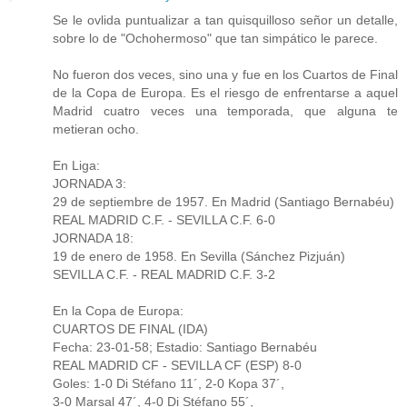
Se le ovlida puntualizar a tan quisquilloso señor un detalle,
sobre lo de "Ochohermoso" que tan simpático le parece.
No fueron dos veces, sino una y fue en los Cuartos de Final
de la Copa de Europa. Es el riesgo de enfrentarse a aquel
Madrid cuatro veces una temporada, que alguna te
metieran ocho.
En Liga:
JORNADA 3:
29 de septiembre de 1957. En Madrid (Santiago Bernabéu)
REAL MADRID C.F. - SEVILLA C.F. 6-0
JORNADA 18:
19 de enero de 1958. En Sevilla (Sánchez Pizjuán)
SEVILLA C.F. - REAL MADRID C.F. 3-2
En la Copa de Europa:
CUARTOS DE FINAL (IDA)
Fecha: 23-01-58; Estadio: Santiago Bernabéu
REAL MADRID CF - SEVILLA CF (ESP) 8-0
Goles: 1-0 Di Stéfano 11´, 2-0 Kopa 37´,
3-0 Marsal 47´, 4-0 Di Stéfano 55´,