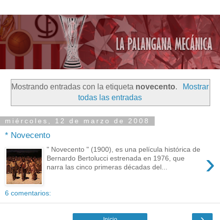
Mostrando entradas con la etiqueta
novecento
.
Mostrar
todas las entradas
miércoles, 12 de marzo de 2008
* Novecento
" Novecento " (1900), es una película histórica de
›
Bernardo Bertolucci estrenada en 1976, que
narra las cinco primeras décadas del...
6 comentarios:
›
Inicio