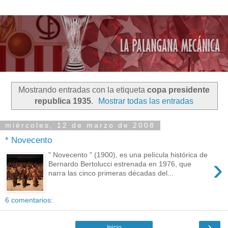
Mostrando entradas con la etiqueta
copa presidente
republica 1935
.
Mostrar todas las entradas
miércoles, 12 de marzo de 2008
* Novecento
" Novecento " (1900), es una película histórica de
›
Bernardo Bertolucci estrenada en 1976, que
narra las cinco primeras décadas del...
6 comentarios:
›
Inicio