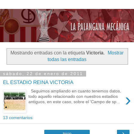
Mostrando entradas con la etiqueta
Victoria
.
Mostrar
todas las entradas
sábado, 22 de enero de 2011
EL ESTADIO REINA VICTORIA
Seguimos ampliando en cuanto tenemos datos,
›
todo aquello relacionado con nuestros estadios
antiguos, en este caso, sobre el ‘Campo de sp...
13 comentarios:
›
Inicio