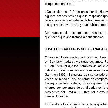
porque no tienen otra.
¿Quién dice esto? Pues un señor de Huelv
algunos amigos béticos que le respaldan (por 
recular ante lo contundente de las pruebas
las que no han visto aún y que publicaremos
Nos hace gracia, sinceramente, nos hace m
que hacen que analizamos a continuación.
JOSÉ LUIS GALLEGOS NO DIJO NADA DEL
Y tras decirlo se quedan tan panchos. José 
en Sevilla en toda su vida que sepamos. Per
FC en 1890, ni dijo los nombres de aquello
calzaban, ni el nombre de sus mujeres, ni 
Santa en 1890, ni siquiera cuánto ganado en
veces se rascó el ojo izquierdo en compara
Gallegos no llegó a decir, ni tan siquiera, qu
ni otros componentes de su directiva se lo 
presidente del Sevilla FC, tres por ciert
menos. Pues no.
Utilizando la lógica desnortada de la que h