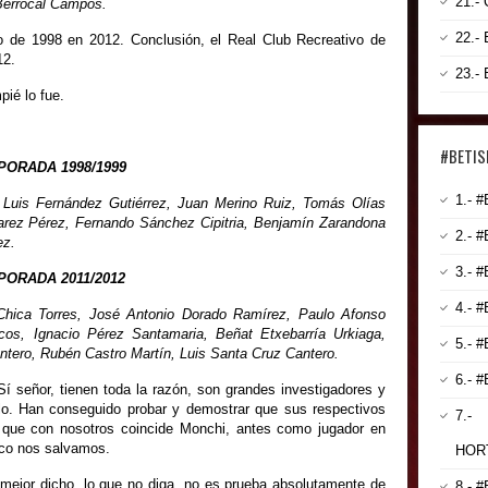
21.
Berrocal Campos.
22.-
o de 1998 en 2012. Conclusión, el Real Club Recreativo de
12.
23.-
ié lo fue.
#BETIS
PORADA 1998/1999
1.- 
 Luis Fernández Gutiérrez, Juan Merino Ruiz, Tomás Olías
lvarez Pérez, Fernando Sánchez Cipitria, Benjamín Zarandona
2.- 
ez.
3.- 
ORADA 2011/2012
4.- 
 Chica Torres, José Antonio Dorado Ramírez, Paulo Afonso
os, Ignacio Pérez Santamaria, Beñat Etxebarría Urkiaga,
5.- 
ontero, Rubén Castro Martín, Luis Santa Cruz Cantero.
6.- 
í señor, tienen toda la razón, son grandes investigadores y
o. Han conseguido probar y demostrar que sus respectivos
7.-
 que con nosotros coincide Monchi, antes como jugador en
oco nos salvamos.
HOR
 mejor dicho, lo que no diga, no es prueba absolutamente de
8.- 