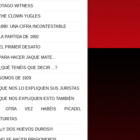
- OTAGO WITNESS
- THE CLOWN YUGLES
 1890: UNA CIFRA INCONTESTABLE
 LA PARTIDA DE 1892
 EL PRIMER DESAFÍO
 PARA HACER JAQUE MATE...
 ¿QUÉ TENÉIS QUE DECIR ...?
 SOMOS DE 1929
 QUE NOS LO EXPLIQUEN SUS JURISTAS
- QUE NOS EXPLIQUEN ESTO TAMBIÉN
.- OTRA VEZ HABÉIS PICADO,
ATURITAS
 ¡¡¡Y DOS HUEVOS DUROS!!!
- NO SE HACEN PRISIONEROS