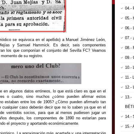
04.-
05.-
06.-
07.-
iódico se equivoca en el apellido) a Manuel Jiménez León,
Mejías y Samuel Hammick. Es decir, seis componentes
08.-
ran los que componían el conjunto del Sevilla FC? Veamos
l momento de su registro.
09.
10.-
11.-
12.-
e en algunos datos erróneos, lo que está claro es que en el
res o cuatro, sino muchos ¿cómo pueden afirmar estos
13.
o estaban entre los de 1905? ¿Cómo pueden afirmarlo tan
BÉT
cualquier caso deberán decir que no lo saben ya que en el
de veintidós socios, para que al menos pudiesen jugar un
14.-
 años después, los componentes de 1890 no estarían para
ndo el proyecto y aportando económicamente.
15.-
histórico. La aproximación más acertada y una interpretación