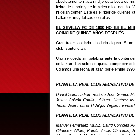
absolutamente nada ni dijo esta boca es mí
liebre de monte y se lo piden a los demás. V
ni dejan comer. Este es el rigor de quiénes
hallamos muy felices con ellos.
EL SEVILLA FC DE 1890 NO ES EL M
COINCIDE QUINCE AÑOS DESPUÉS.
Gran frase lapidaria sin duda alguna. Si 
club, sentencian.
Uno se queda sin palabras ante la contunde
de la risa. Tan solo nos queda comprobar si
Cojamos una fecha al azar, por ejemplo 1998
PLANTILLA REAL CLUB RECREATIVO DE
Daniel Soria Ladrón, Rodolfo José Garrido 
Jesús Galván Carrillo, Alberto Jiménez 
Tebar, José Puntas Hidalgo, Virgilio Ferreira
PLANTILLA REAL CLUB RECREATIVO DE
Manuel Fernández Muñiz, David Córcoles Alc
Cifuentes Alfaro, Ramón Arcas Cárdenas, J