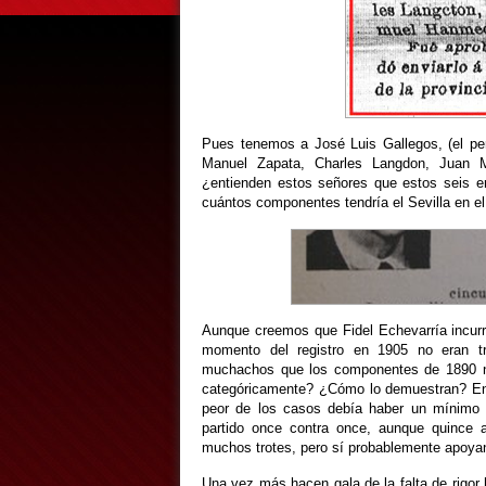
Pues tenemos a José Luis Gallegos, (el per
Manuel Zapata, Charles Langdon, Juan 
¿entienden estos señores que estos seis e
cuántos componentes tendría el Sevilla en e
Aunque creemos que Fidel Echevarría incurr
momento del registro en 1905 no eran t
muchachos que los componentes de 1890 n
categóricamente? ¿Cómo lo demuestran? En 
peor de los casos debía haber un mínimo 
partido once contra once, aunque quince
muchos trotes, pero sí probablemente apoya
Una vez más hacen gala de la falta de rigor 