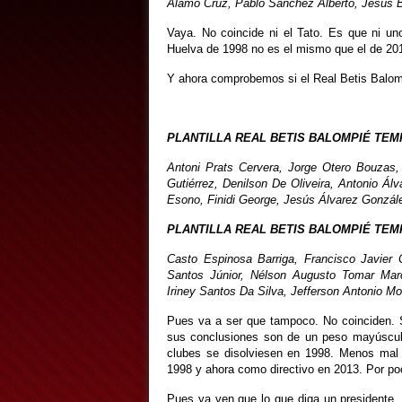
Álamo Cruz, Pablo Sánchez Alberto, Jesús 
Vaya. No coincide ni el Tato. Es que ni un
Huelva de 1998 no es el mismo que el de 20
Y ahora comprobemos si el Real Betis Balomp
PLANTILLA REAL BETIS BALOMPIÉ TEM
Antoni Prats Cervera, Jorge Otero Bouzas,
Gutiérrez, Denilson De Oliveira, Antonio Á
Esono, Finidi George, Jesús Álvarez Gonzál
PLANTILLA REAL BETIS BALOMPIÉ TEMP
Casto Espinosa Barriga, Francisco Javier
Santos Júnior, Nélson Augusto Tomar Marc
Iriney Santos Da Silva, Jefferson Antonio M
Pues va a ser que tampoco. No coinciden. S
sus conclusiones son de un peso mayúscul
clubes se disolviesen en 1998. Menos mal
1998 y ahora como directivo en 2013. Por p
Pues ya ven que lo que diga un presidente,