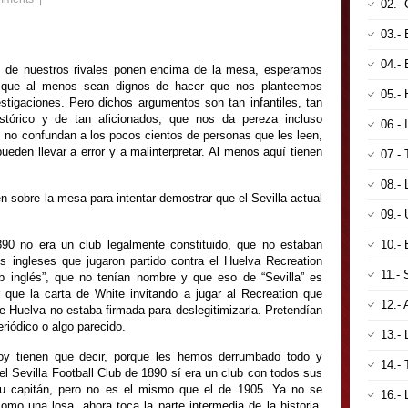
02.-
03.-
04.
 de nuestros rivales ponen encima de la mesa, esperamos
no que al menos sean dignos de hacer que nos planteemos
05.
stigaciones. Pero dichos argumentos son tan infantiles, tan
istórico y de tan aficionados, que nos da pereza incluso
06.-
 no confundan a los pocos cientos de personas que les leen,
eden llevar a error y a malinterpretar. Al menos aquí tienen
07.
08.
sobre la mesa para intentar demostrar que el Sevilla actual
09.-
90 no era un club legalmente constituido, que no estaban
10.-
 ingleses que jugaron partido contra el Huelva Recreation
11.
b inglés”, que no tenían nombre y que eso de “Sevilla” es
r que la carta de White invitando a jugar al Recreation que
12.-
de Huelva no estaba firmada para deslegitimizarla. Pretendían
riódico o algo parecido.
13.-
y tienen que decir, porque les hemos derrumbado todo y
14.-
el Sevilla Football Club de 1890 sí era un club con todos sus
 su capitán, pero no es el mismo que el de 1905. Ya no se
16.-
omo una losa, ahora toca la parte intermedia de la historia,