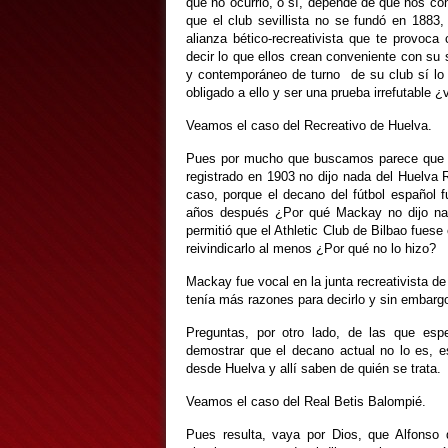
que no ocurrió, o sí, depende de qué nos co
que el club sevillista no se fundó en 1883
alianza bético-recreativista que te provoca
decir lo que ellos crean conveniente con su 
y contemporáneo de turno de su club sí lo h
obligado a ello y ser una prueba irrefutable 
Veamos el caso del Recreativo de Huelva.
Pues por mucho que buscamos parece que M
registrado en 1903 no dijo nada del Huelva R
caso, porque el decano del fútbol español f
años después ¿Por qué Mackay no dijo na
permitió que el Athletic Club de Bilbao fues
reivindicarlo al menos ¿Por qué no lo hizo?
Mackay fue vocal en la junta recreativista d
tenía más razones para decirlo y sin embargo
Preguntas, por otro lado, de las que es
demostrar que el decano actual no lo es, e
desde Huelva y allí saben de quién se trata.
Veamos el caso del Real Betis Balompié.
Pues resulta, vaya por Dios, que Alfonso d