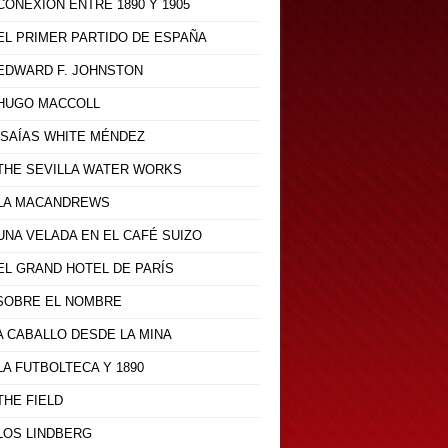
 CONEXIÓN ENTRE 1890 Y 1905
 EL PRIMER PARTIDO DE ESPAÑA
- EDWARD F. JOHNSTON
- HUGO MACCOLL
 ISAÍAS WHITE MÉNDEZ
- THE SEVILLA WATER WORKS
- LA MACANDREWS
 UNA VELADA EN EL CAFÉ SUIZO
 EL GRAND HOTEL DE PARÍS
- SOBRE EL NOMBRE
 A CABALLO DESDE LA MINA
 LA FUTBOLTECA Y 1890
 THE FIELD
 LOS LINDBERG