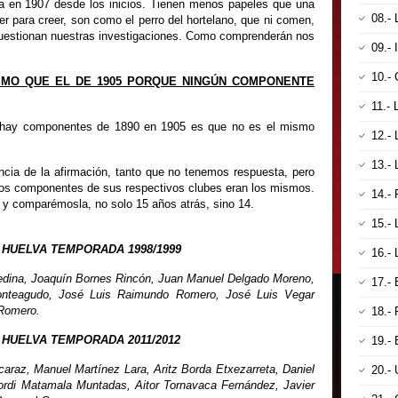
a en 1907 desde los inicios. Tienen menos papeles que una
08.-
er para creer, son como el perro del hortelano, que ni comen,
 cuestionan nuestras investigaciones. Como comprenderán nos
09.-
10.
ISMO QUE EL DE 1905 PORQUE NINGÚN COMPONENTE
11.-
no hay componentes de 1890 en 1905 es que no es el mismo
12.-
13.-
ncia de la afirmación, tanto que no tenemos respuesta, pero
 los componentes de sus respectivos clubes eran los mismos.
14.-
 y comparémosla, no solo 15 años atrás, sino 14.
15.-
 HUELVA TEMPORADA 1998/1999
16.-
Medina, Joaquín Bornes Rincón, Juan Manuel Delgado Moreno,
17.-
Monteagudo, José Luis Raimundo Romero, José Luis Vegar
 Romero.
18.
 HUELVA TEMPORADA 2011/2012
19.-
araz, Manuel Martínez Lara, Aritz Borda Etxezarreta, Daniel
20.-
ordi Matamala Muntadas, Aitor Tornavaca Fernández, Javier