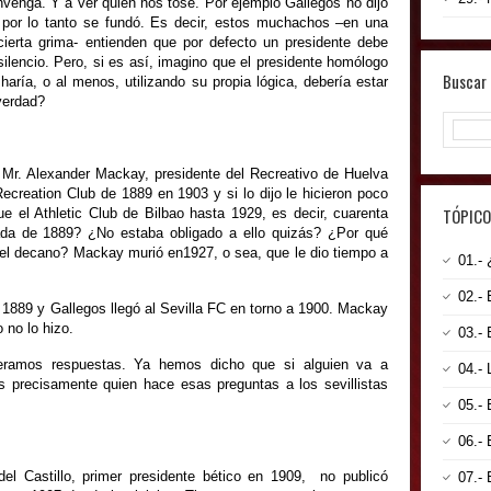
nvenga. Y a ver quién nos tose. Por ejemplo Gallegos no dijo
, por lo tanto se fundó. Es decir, estos muchachos –en una
 cierta grima- entienden que por defecto un presidente debe
silencio. Pero, si es así, imagino que el presidente homólogo
Buscar 
aría, o al menos, utilizando su propia lógica, debería estar
¿verdad?
r. Alexander Mackay, presidente del Recreativo de Huelva
ecreation Club de 1889 en 1903 y si lo dijo le hicieron poco
TÓPICO
ue el Athletic Club de Bilbao hasta 1929, es decir, cuarenta
da de 1889? ¿No estaba obligado a ello quizás? ¿Por qué
e el decano? Mackay murió en1927, o sea, que le dio tiempo a
01.
02.-
e 1889 y Gallegos llegó al Sevilla FC en torno a 1900. Mackay
 no lo hizo.
03.-
peramos respuestas. Ya hemos dicho que si alguien va a
04.-
s precisamente quien hace esas preguntas a los sevillistas
05.-
06.-
el Castillo, primer presidente bético en 1909, no publicó
07.-