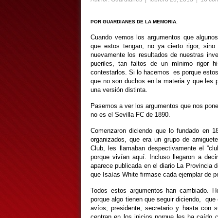
POR GUARDIANES DE LA MEMORIA.
Cuando vemos los argumentos que algunos
que estos tengan, no ya cierto rigor, si
nuevamente los resultados de nuestras inve
pueriles, tan faltos de un mínimo rigor h
contestarlos. Si lo hacemos es porque estos
que no son duchos en la materia y que les pu
una versión distinta.
Pasemos a ver los argumentos que nos ponen 
no es el Sevilla FC de 1890.
Comenzaron diciendo que lo fundado en 18
organizados, que era un grupo de amiguetes
Club, les llamaban despectivamente el “clu
porque vivían aquí. Incluso llegaron a deci
aparece publicada en el diario La Provincia 
que Isaías White firmase cada ejemplar de pe
Todos estos argumentos han cambiado. Ho
porque algo tienen que seguir diciendo, que 
avíos; presidente, secretario y hasta con
centran en los inicios porque les ha caído c