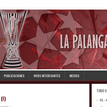
PUBLICACIONES
WEBS INTERESANTES
MEDIOS
TODO S
(I)
01.-
mments
|