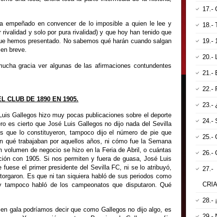
17.
a empeñado en convencer de lo imposible a quien le lee y
18.
rivalidad y solo por pura rivalidad) y que hoy han tenido que
 que hemos presentado. No sabemos qué harán cuando salgan
19.-
 en breve.
20.-
ucha gracia ver algunas de las afirmaciones contundentes
21.-
22.-
 CLUB DE 1890 EN 1905.
23.-
Luis Gallegos hizo muy pocas publicaciones sobre el deporte
24.-
o es cierto que José Luis Gallegos no dijo nada del Sevilla
s que lo constituyeron, tampoco dijo el número de pie que
25.-
en qué trabajaban por aquellos años, ni cómo fue la Semana
 volumen de negocio se hizo en la Feria de Abril, o cuántas
26.
ción con 1905. Si nos permiten y fuera de guasa, José Luis
e fuese el primer presidente del Sevilla FC, ni se lo atribuyó,
27
otorgaron. Es que ni tan siquiera habló de sus periodos como
CRI
o, y tampoco habló de los campeonatos que disputaron. Qué
28.-
acen gala podríamos decir que como Gallegos no dijo algo, es
29.