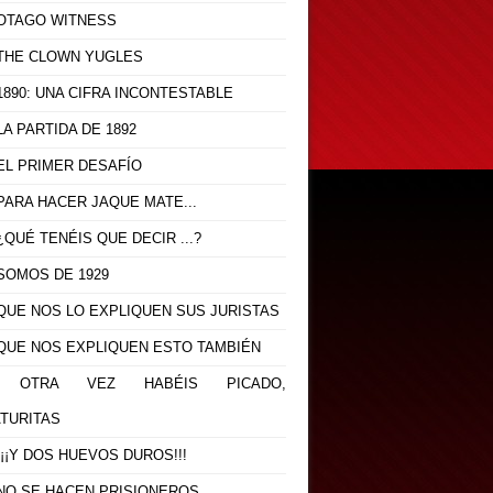
- OTAGO WITNESS
- THE CLOWN YUGLES
 1890: UNA CIFRA INCONTESTABLE
 LA PARTIDA DE 1892
 EL PRIMER DESAFÍO
 PARA HACER JAQUE MATE...
 ¿QUÉ TENÉIS QUE DECIR ...?
 SOMOS DE 1929
 QUE NOS LO EXPLIQUEN SUS JURISTAS
- QUE NOS EXPLIQUEN ESTO TAMBIÉN
.- OTRA VEZ HABÉIS PICADO,
ATURITAS
 ¡¡¡Y DOS HUEVOS DUROS!!!
- NO SE HACEN PRISIONEROS