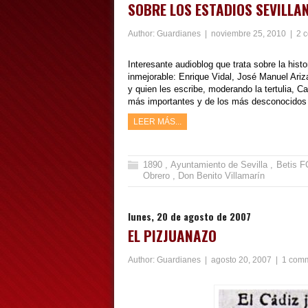
SOBRE LOS ESTADIOS SEVILLA
Author:
Guardianes
|
noviembre 25, 2010
|
2 
Interesante audioblog que trata sobre la hist
inmejorable: Enrique Vidal, José Manuel Ariz
y quien les escribe, moderando la tertulia, 
más importantes y de los más desconocidos qu
LEER MÁS...
1890
,
Ayuntamiento de Sevilla
,
Betis 
Obrero
,
Don Benito Villamarín
lunes, 20 de agosto de 2007
EL PIZJUANAZO
Author:
Guardianes
|
agosto 20, 2007
|
1 com