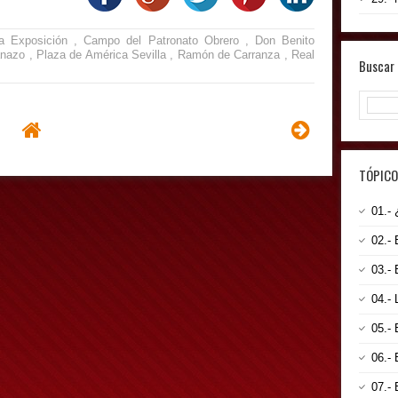
a Exposición
,
Campo del Patronato Obrero
,
Don Benito
anazo
,
Plaza de América Sevilla
,
Ramón de Carranza
,
Real
Buscar 
TÓPICO
01.
02.-
03.-
04.-
05.-
06.-
07.-