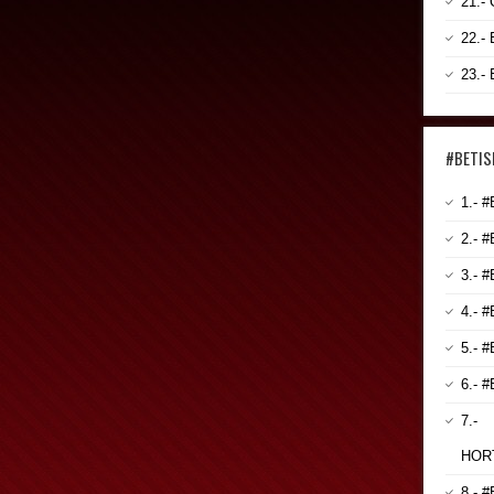
21.
22.-
23.-
#BETIS
1.- 
2.- 
3.- 
4.- 
5.- 
6.- 
7.-
HOR
8.- 