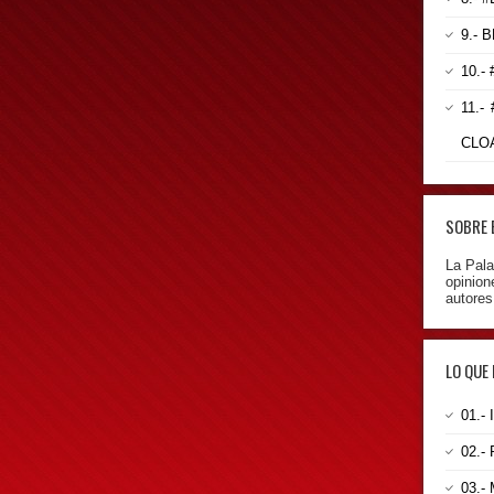
9.- 
10.-
11.-
CLO
SOBRE 
La Pala
opinion
autores
LO QUE
01.-
02.-
03.