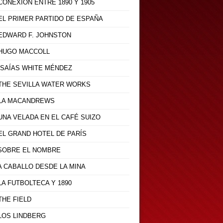
 CONEXIÓN ENTRE 1890 Y 1905
 EL PRIMER PARTIDO DE ESPAÑA
- EDWARD F. JOHNSTON
- HUGO MACCOLL
 ISAÍAS WHITE MÉNDEZ
- THE SEVILLA WATER WORKS
- LA MACANDREWS
 UNA VELADA EN EL CAFÉ SUIZO
 EL GRAND HOTEL DE PARÍS
- SOBRE EL NOMBRE
 A CABALLO DESDE LA MINA
 LA FUTBOLTECA Y 1890
 THE FIELD
 LOS LINDBERG