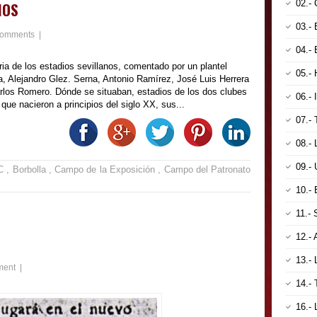
02.-
NOS
03.-
comments
|
04.
oria de los estadios sevillanos, comentado por un plantel
05.
a, Alejandro Glez. Serna, Antonio Ramírez, José Luis Herrera
Carlos Romero. Dónde se situaban, estadios de los dos clubes
06.-
e nacieron a principios del siglo XX, sus...
07.
08.
09.-
FC
,
Borbolla
,
Campo de la Exposición
,
Campo del Patronato
10.-
11.
12.-
13.-
ment
|
14.-
16.-