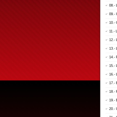
08.-
09.-
10.
11.-
12.-
13.-
14.-
15.-
16.-
17.-
18.
19.-
20.-