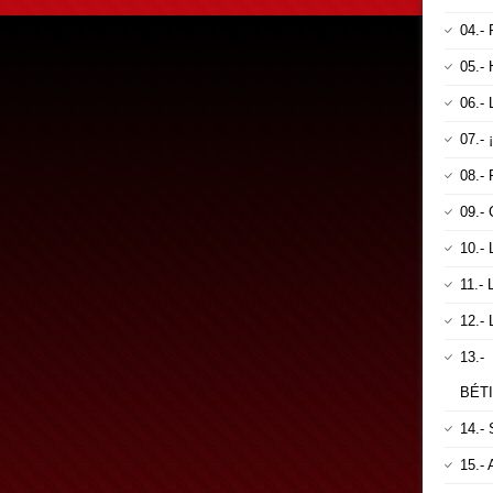
04.-
05.-
06.-
07.-
08.-
09.
10.-
11.-
12.-
13.
BÉT
14.-
15.-