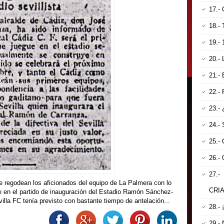
17.
18.
19.-
20.-
21.-
22.-
23.-
24.-
25.-
26.
27
 regodean los aficionados del equipo de La Palmera con lo
CRI
e en el partido de inauguración del Estadio Ramón Sánchez-
illa FC tenía previsto con bastante tiempo de antelación...
28.-
29.