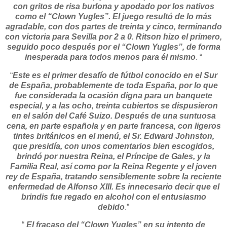
con gritos de risa burlona y apodado por los nativos
como el “Clown Yugles”. El juego resultó de lo más
agradable, con dos partes de treinta y cinco, terminando
con victoria para Sevilla por 2 a 0. Ritson hizo el primero,
seguido poco después por el “Clown Yugles”, de forma
inesperada para todos menos para él mismo
. “
“
Este es el primer desafío de fútbol conocido en el Sur
de España, probablemente de toda España, por lo que
fue considerada la ocasión digna para un banquete
especial, y a las ocho, treinta cubiertos se dispusieron
en el salón del Café Suizo. Después de una suntuosa
cena, en parte española y en parte francesa, con ligeros
tintes británicos en el menú, el Sr. Edward Johnston,
que presidía, con unos comentarios bien escogidos,
brindó por nuestra Reina, el Príncipe de Gales, y la
Familia Real, así como por la Reina Regente y el joven
rey de España, tratando sensiblemente sobre la reciente
enfermedad de Alfonso XIII. Es innecesario decir que el
brindis fue regado en alcohol con el entusiasmo
debido
.”
“
El fracaso del “Clown Yugles” en su intento de