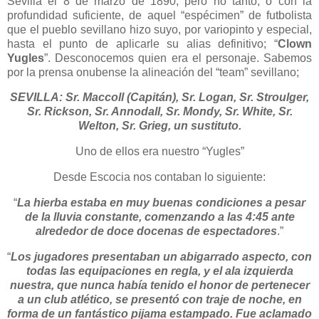
Sevilla el 8 de marzo de 1890, pero no tanto, o con la
profundidad suficiente, de aquel “espécimen” de futbolista
que el pueblo sevillano hizo suyo, por variopinto y especial,
hasta el punto de aplicarle su alias definitivo; “
Clown
Yugles
”. Desconocemos quien era el personaje. Sabemos
por la prensa onubense la alineación del “team” sevillano;
SEVILLA: Sr. Maccoll (Capitán), Sr. Logan, Sr. Stroulger,
Sr. Rickson, Sr. Annodall, Sr. Mondy, Sr. White, Sr.
Welton, Sr. Grieg, un sustituto.
Uno de ellos era nuestro “Yugles”
Desde Escocia nos contaban lo siguiente:
“
La hierba estaba en muy buenas condiciones a pesar
de la lluvia constante, comenzando a las 4:45 ante
alrededor de doce docenas de espectadores
.”
“
Los jugadores presentaban un abigarrado aspecto, con
todas las equipaciones en regla, y el ala izquierda
nuestra, que nunca había tenido el honor de pertenecer
a un club atlético, se presentó con traje de noche, en
forma de un fantástico pijama estampado. Fue aclamado