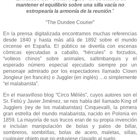
mantener el equilibrio sobre una silla vacía no
estropearía la armonía de la reunión
.”
“The Dundee Courier”
En la prensa digitalizada encontramos muchas referencias
desde 1840 y hasta más allá de 1892 sobre el mundo
circense en España. El público se divertía con escenas
cómicas ejecutadas a caballo, “hércules” o forzudos,
“volteos chinos” sobre animales, saltimbanquis y el
esperado número especial ejecutado siempre por un
personaje admirado por los espectadores llamado Clown
Jongleur (en francés) o Juggler (en inglés) …o simplemente
“el malabarista”.
En el maravilloso blog “Circo Méliès”, cuyos autores son el
Sr. Feliú y Javier Jiménez, se nos habla del llamado King of
Jugglers (rey de los malabaristas) Cinquevalli, la primera
gran estrella del mundo malabarista, nacido en Polonia en
1859. La mayoría de sus trucos eran de su propia invención
e incluían manipulación de bolas y palos de billar,
sombreros, sombrillas, bolas de acero, maletas, sillas,
cualquier objeto que no estuviese clavado al suelo.