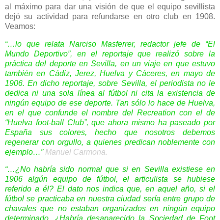
al máximo para dar una visión de que el equipo sevillista
dejó su actividad para refundarse en otro club en 1908.
Veamos:
“…lo que relata Narciso Masferrer, redactor jefe de “El
Mundo Deportivo”, en el reportaje que realizó sobre la
práctica del deporte en Sevilla, en un viaje en que estuvo
también en Cádiz, Jerez, Huelva y Cáceres, en mayo de
1906. En dicho reportaje, sobre Sevilla, el periodista no le
dedica ni una sola línea al fútbol ni cita la existencia de
ningún equipo de ese deporte. Tan sólo lo hace de Huelva,
en el que confunde el nombre del Recreation con el de
“Huelva foot-ball Club”, que ahora mismo ha paseado por
España sus colores, hecho que nosotros debemos
regenerar con orgullo, a quienes predican noblemente con
ejemplo…”
Manuel Carmona.
“…¿No habría sido normal que si en Sevilla existiese en
1906 algún equipo de fútbol, el articulista se hubiese
referido a él? El dato nos indica que, en aquel año, si el
fútbol se practicaba en nuestra ciudad sería entre grupo de
chavales que no estaban organizados en ningún equipo
determinado. ¿Habría desaparecido la Sociedad de Foot