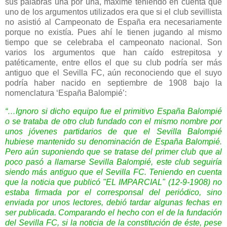
sus palabras una por una, máxime teniendo en cuenta que
uno de los argumentos utilizados era que si el club sevillista
no asistió al Campeonato de España era necesariamente
porque no existía. Pues ahí le tienen jugando al mismo
tiempo que se celebraba el campeonato nacional. Son
varios los argumentos que han caído estrepitosa y
patéticamente, entre ellos el que su club podría ser más
antiguo que el Sevilla FC, aún reconociendo que el suyo
podría haber nacido en septiembre de 1908 bajo la
nomenclatura ‘España Balompié’:
“…Ignoro si dicho equipo fue el primitivo España Balompié
o se trataba de otro club fundado con el mismo nombre por
unos jóvenes partidarios de que el Sevilla Balompié
hubiese mantenido su denominación de España Balompié.
Pero aún suponiendo que se tratase del primer club que al
poco pasó a llamarse Sevilla Balompié, este club seguiría
siendo más antiguo que el Sevilla FC. Teniendo en cuenta
que la noticia que publicó "EL IMPARCIAL" (12-9-1908) no
estaba firmada por el corresponsal del periódico, sino
enviada por unos lectores, debió tardar algunas fechas en
ser publicada. Comparando el hecho con el de la fundación
del Sevilla FC, si la noticia de la constitución de éste, pese