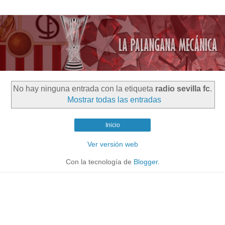
No hay ninguna entrada con la etiqueta
radio sevilla fc
.
Mostrar todas las entradas
Inicio
Ver versión web
Con la tecnología de
Blogger
.